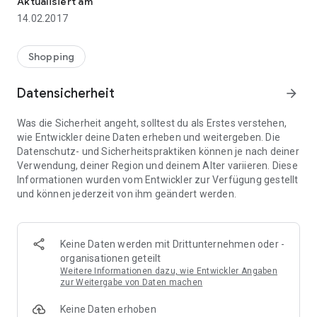
Aktualisiert am
den Anbietern beschreibt und wichtige Details wie
14.02.2017
Auszahlungsgrenzen & Co. auf den Punkt bringt. Dazu
machen wir immer einen AGB-Check der Cashback-Anbieter,
damit Ihr alle wichtigen Regeln der Cashback-Anbieter kennt.
Shopping
Nutze unseren Vergleich und finde für Deine Lieblings-Shops
Datensicherheit
arrow_forward
den Cashback-Anbieter, der Dir am meisten Cashback zahlt.
Erfahre von Cashback auf Websites, die auch viele große
Was die Sicherheit angeht, solltest du als Erstes verstehen,
Cashback-Anbieter nicht abdecken.
wie Entwickler deine Daten erheben und weitergeben. Die
Datenschutz- und Sicherheitspraktiken können je nach deiner
Aber auch Gutscheine bleiben nicht außen vor, denn
Verwendung, deiner Region und deinem Alter variieren. Diese
zusätzlich kennt unsere App Gutscheincodes für zahlreiche
Informationen wurden vom Entwickler zur Verfügung gestellt
Onlineshops, die Du oft sogar mit Cashback kombinieren
und können jederzeit von ihm geändert werden.
kannst.
Damit sind wir die perfekte App zum Sparen beim
Onlineshopping.
Keine Daten werden mit Drittunternehmen oder -
organisationen geteilt
Weitere Informationen dazu, wie Entwickler Angaben
zur Weitergabe von Daten machen
Keine Daten erhoben