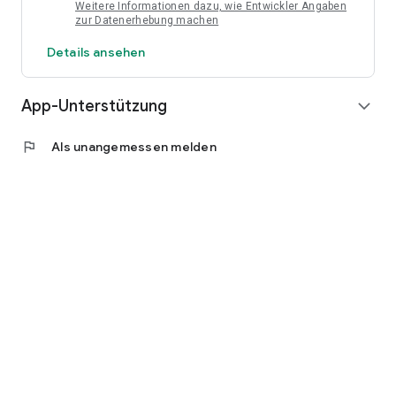
Weitere Informationen dazu, wie Entwickler Angaben
zur Datenerhebung machen
Details ansehen
App-Unterstützung
expand_more
flag
Als unangemessen melden