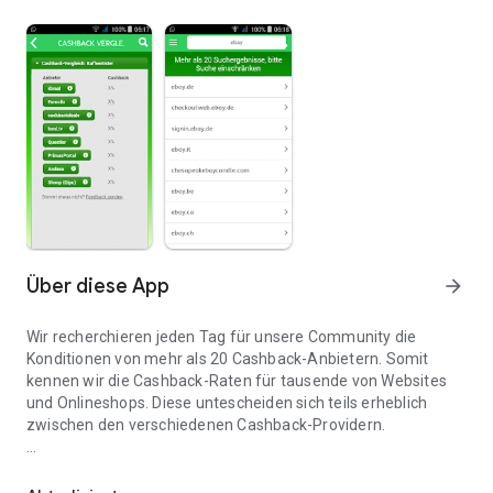
Über diese App
arrow_forward
Wir recherchieren jeden Tag für unsere Community die
Konditionen von mehr als 20 Cashback-Anbietern. Somit
kennen wir die Cashback-Raten für tausende von Websites
und Onlineshops. Diese untescheiden sich teils erheblich
zwischen den verschiedenen Cashback-Providern.
Diese App vergleicht die Cashbackraten von mehr als 20 Cashbac
Zu allen von uns verglichenen Cashback-Portalen findest Du
einen ausführlichen Testbericht, der unsere Erfahrungen mit