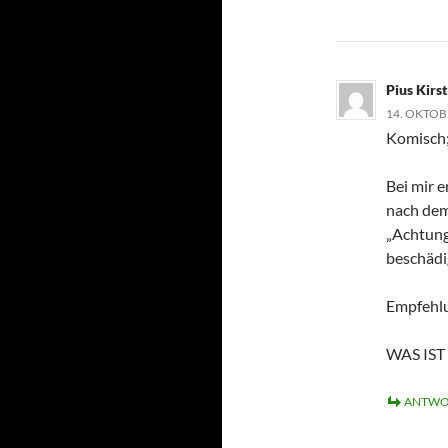
Pius Kirs
14. OKTOB
Komisch
Bei mir e
nach dem
„Achtung
beschädi
Empfehlu
WAS IST
ANTWO