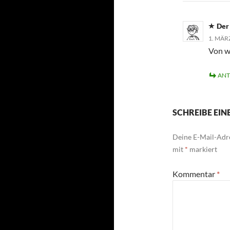
Der
1. MÄR
Von w
AN
SCHREIBE EI
Deine E-Mail-Adre
mit
*
markiert
Kommentar
*