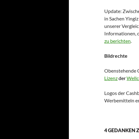
Update: Zwischen
in Sachen Yingi
unserer Vergleic
Informationen, d
zu berichten
.
Bildrechte
Obenstehende G
Lizenz
der
Wellc
Logos der Cashb
Werbemitteln 
4 GEDANKEN Z