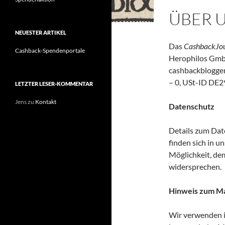
ÜBER 
NEUESTER ARTIKEL
Das
CashbackJou
Cashback-Spendenportale
Herophilos GmbH
cashbackblogger
– 0, USt-ID DE
LETZTER LESER-KOMMENTAR
Jens
zu
Kontakt
Datenschutz
Details zum Dat
finden sich in u
Möglichkeit, de
widersprechen.
Hinweis zum M
Wir verwenden i