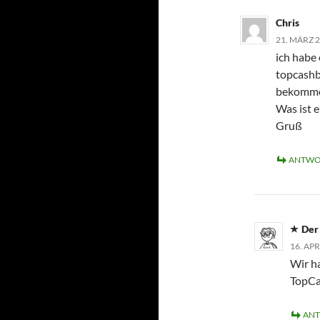
Chris
21. MÄRZ 
ich habe
topcashba
bekomm
Was ist 
Gruß
ANTWO
Der
16. AP
Wir ha
TopCas
AN