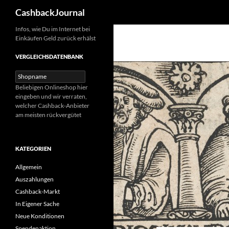
Suchen
CashbackJournal
Zum
Infos, wie Du im Internet bei
Einkäufen Geld zurück erhälst
Inhalt
springen
VERGLEICHSDATENBANK
Beliebigen Onlineshop hier
eingeben und wir verraten,
welcher Cashback-Anbieter
am meisten rückvergütet
KATEGORIEN
Allgemein
Auszahlungen
Cashback-Markt
In Eigener Sache
Neue Konditionen
Spendenaktion