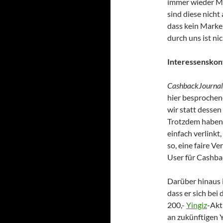
immer wieder M
sind diese nicht
dass kein Marke
durch uns ist nic
Interessenskonf
CashbackJournal
hier besprochen
wir statt dessen
Trotzdem haben w
einfach verlinkt
so, eine faire V
User für Cashb
Darüber hinaus 
dass er sich be
200,-
Yingiz
-Akt
an zukünftigen Y