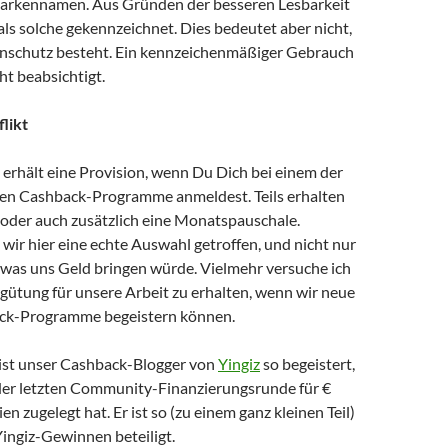
arkennamen. Aus Gründen der besseren Lesbarkeit
 als solche gekennzeichnet. Dies bedeutet aber nicht,
nschutz besteht. Ein kennzeichenmäßiger Gebrauch
ht beabsichtigt.
likt
erhält eine Provision, wenn Du Dich bei einem der
en Cashback-Programme anmeldest. Teils erhalten
 oder auch zusätzlich eine Monatspauschale.
ir hier eine echte Auswahl getroffen, und nicht nur
, was uns Geld bringen würde. Vielmehr versuche ich
ergütung für unsere Arbeit zu erhalten, wenn wir neue
ack-Programme begeistern können.
ist unser Cashback-Blogger von
Yingiz
so begeistert,
i der letzten Community-Finanzierungsrunde für €
ien zugelegt hat. Er ist so (zu einem ganz kleinen Teil)
ingiz-Gewinnen beteiligt.