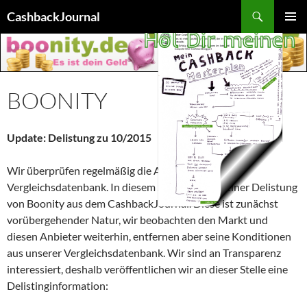
Zum
Suchen
CashbackJournal
Inhalt
PRIMÄR
springen
MENÜ
BOONITY
Update: Delistung zu 10/2015
Wir überprüfen regelmäßig die Aktualität unserer
Vergleichsdatenbank. In diesem Zug kam es zu einer Delistung
von Boonity aus dem CashbackJournal. Diese ist zunächst
vorübergehender Natur, wir beobachten den Markt und
diesen Anbieter weiterhin, entfernen aber seine Konditionen
aus unserer Vergleichsdatenbank. Wir sind an Transparenz
interessiert, deshalb veröffentlichen wir an dieser Stelle eine
Delistinginformation: