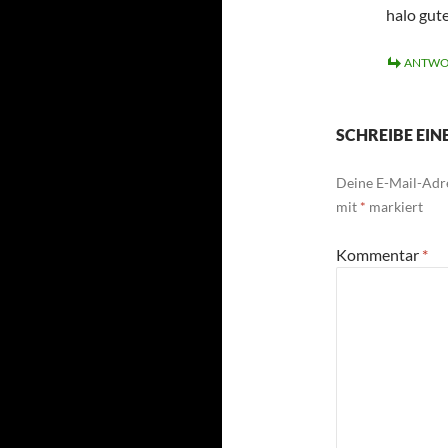
halo gut
ANTWO
SCHREIBE EI
Deine E-Mail-Adre
mit
*
markiert
Kommentar
*