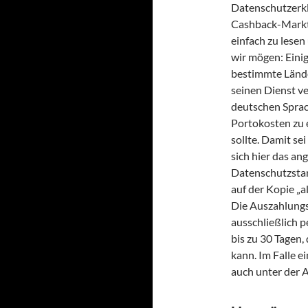
Datenschutzerkl
Cashback-Markt
einfach zu lese
wir mögen: Eini
bestimmte Lände
seinen Dienst ve
deutschen Sprach
Portokosten zu 
sollte. Damit se
sich hier das a
Datenschutzsta
auf der Kopie „a
Die Auszahlungs
ausschließlich p
bis zu 30 Tagen
kann. Im Falle 
auch unter der 