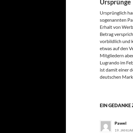
Ursprünge
Ursprünglich ha
sogenannten Paid
Erhalt von Werb
Betrag verspric
vorbildlich und
etwas auf den V
Mitgliedern aber
Lugrando im Feb
ist damit einer
deutschen Markt
EIN GEDANKE
Pawel
19. JANUA