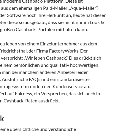
ne moderne Cashback-Plattform. Diese ist
aus dem ehemaligen Paid-Mailer „Aqua-Mailer“.
er Software noch ihre Herkunft an, heute hat dieser
r diese so ausgebaut, dass sie nicht nur im Look &
n großen Cashback-Portalen mithalten kann.
etrieben von einem Einzelunternehmer aus dem
Friedrichsthal, der Firma FactoryWorks. Der
erspricht: „Wir leben Cashback.“ Dies drückt sich
 einem persönlichen und qualitativ hochwertigen
n man bei manchem anderen Anbieter leider
. Ausführliche FAQs und ein standardisiertes
fragesystem runden den Kundenservice ab.
rt auf Fairness, ein Versprechen, das sich auch in
n Cashback-Raten ausdrückt.
k
eine übersichtliche und verständliche