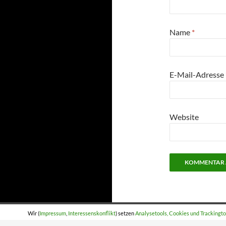
Name
*
E-Mail-Adresse
Website
Wir (
Impressum
,
Interessenskonflikt
) setzen
Analysetools, Cookies und Trackingto