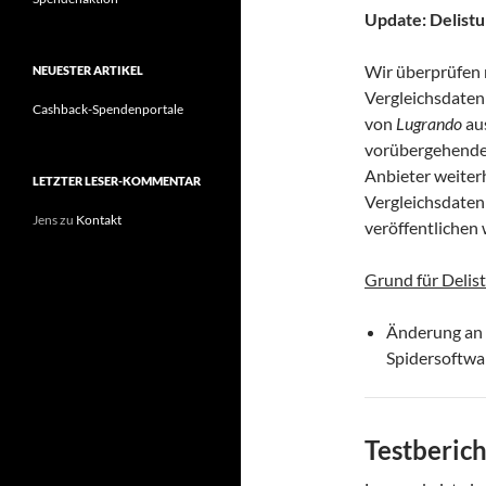
Update: Delist
Wir überprüfen 
NEUESTER ARTIKEL
Vergleichsdaten
Cashback-Spendenportale
von
Lugrando
au
vorübergehender
Anbieter weiter
LETZTER LESER-KOMMENTAR
Vergleichsdatenb
Jens
zu
Kontakt
veröffentlichen 
Grund für Delist
Änderung an 
Spidersoftwar
Testberich