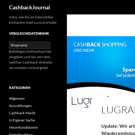
Suchen
CashbackJournal
Zum
Infos, wie Du im Internet bei
Einkäufen Geld zurück erhälst
Inhalt
springen
VERGLEICHSDATENBANK
Beliebigen Onlineshop hier
eingeben und wir verraten,
welcher Cashback-Anbieter
am meisten rückvergütet
KATEGORIEN
Allgemein
Auszahlungen
LUGR
Cashback-Markt
In Eigener Sache
Update: Wir ar
Neue Konditionen
Wiedereinlistun
Spendenaktion