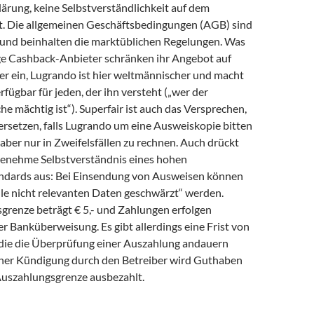
ärung, keine Selbstverständlichkeit auf dem
. Die allgemeinen Geschäftsbedingungen (AGB) sind
n und beinhalten die marktüblichen Regelungen. Was
ge Cashback-Anbieter schränken ihr Angebot auf
r ein, Lugrando ist hier weltmännischer und macht
rfügbar für jeden, der ihn versteht („wer der
e mächtig ist“). Superfair ist auch das Versprechen,
ersetzen, falls Lugrando um eine Ausweiskopie bitten
i aber nur in Zweifelsfällen zu rechnen. Auch drückt
ngenehme Selbstverständnis eines hohen
ndards aus: Bei Einsendung von Ausweisen können
lle nicht relevanten Daten geschwärzt“ werden.
grenze beträgt € 5,- und Zahlungen erfolgen
er Banküberweisung. Es gibt allerdings eine Frist von
, die die Überprüfung einer Auszahlung andauern
einer Kündigung durch den Betreiber wird Guthaben
Auszahlungsgrenze ausbezahlt.