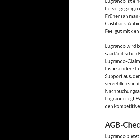
Lugrando ist ei
hervorgegangen 
Früher sah man d
Cashback-Anbiete
Feel gut mit de
Lugrando wird b
saarländischen 
Lugrando-Claim v
insbesondere in
Support aus, de
vergeblich sucht
Nachbuchungsan
Lugrando legt We
den kompetitive
AGB-Chec
Lugrando bietet 