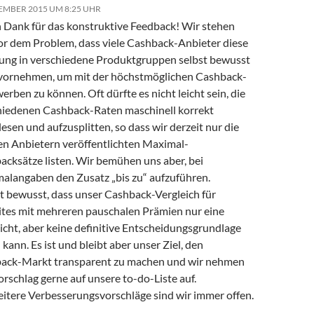
EMBER 2015 UM 8:25 UHR
n Dank für das konstruktive Feedback! Wir stehen
vor dem Problem, dass viele Cashback-Anbieter diese
ung in verschiedene Produktgruppen selbst bewusst
 vornehmen, um mit der höchstmöglichen Cashback-
erben zu können. Oft dürfte es nicht leicht sein, die
hiedenen Cashback-Raten maschinell korrekt
esen und aufzusplitten, so dass wir derzeit nur die
en Anbietern veröffentlichten Maximal-
acksätze listen. Wir bemühen uns aber, bei
alangaben den Zusatz „bis zu“ aufzuführen.
t bewusst, dass unser Cashback-Vergleich für
tes mit mehreren pauschalen Prämien nur eine
icht, aber keine definitive Entscheidungsgrundlage
 kann. Es ist und bleibt aber unser Ziel, den
ack-Markt transparent zu machen und wir nehmen
rschlag gerne auf unsere to-do-Liste auf.
eitere Verbesserungsvorschläge sind wir immer offen.