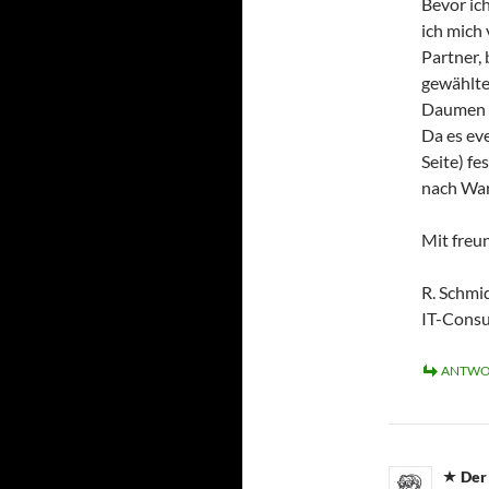
Bevor ich
ich mich 
Partner, 
gewählten
Daumen 
Da es eve
Seite) f
nach War
Mit freu
R. Schmi
IT-Consu
ANTWO
Der