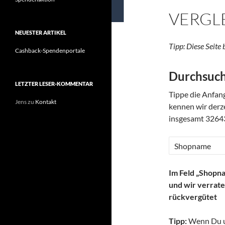
VERGL
NEUESTER ARTIKEL
Tipp: Diese Seit
Cashback-Spendenportale
Durchsuch
LETZTER LESER-KOMMENTAR
Tippe die Anfan
Jens
zu
Kontakt
kennen wir derz
insgesamt 3264
Im Feld „Shopn
und wir verrat
rückvergütet
Tipp:
Wenn Du 