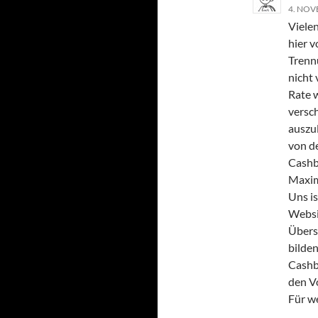
4. NOV
Viele
hier 
Trenn
nicht
Rate w
versc
auszul
von d
Cashb
Maxim
Uns is
Websi
Übers
bilden
Cashb
den Vo
Für w