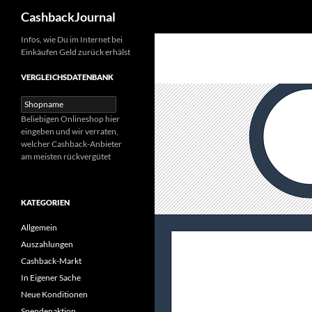
Suchen
CashbackJournal
Zum
Infos, wie Du im Internet bei
Einkäufen Geld zurück erhälst
Inhalt
springen
VERGLEICHSDATENBANK
Beliebigen Onlineshop hier
eingeben und wir verraten,
welcher Cashback-Anbieter
am meisten rückvergütet
KATEGORIEN
Allgemein
Auszahlungen
Cashback-Markt
In Eigener Sache
Neue Konditionen
Spendenaktion