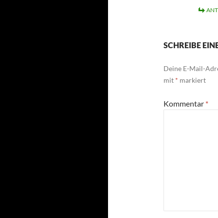
AN
SCHREIBE EI
Deine E-Mail-Adre
mit
*
markiert
Kommentar
*