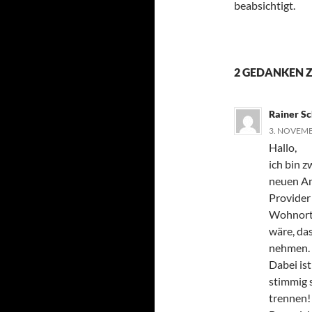
beabsichtigt.
2 GEDANKEN 
Rainer S
3. NOVEMB
Hallo,
ich bin z
neuen An
Provider
Wohnort d
wäre, da
nehmen.
Dabei ist
stimmig s
trennen!