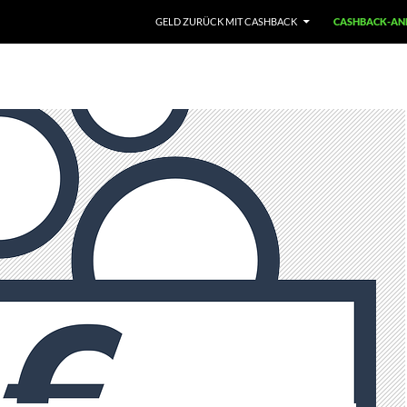
GELD ZURÜCK MIT CASHBACK
CASHBACK-ANB