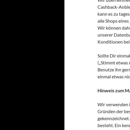
Cashback-Anbiet
kann es zu tage
alle Shops eines
Wir können daher
unserer Datenba
Konditionen bei
Sollte Dir einmal
(„Stimmt etwas n
Benutze ihn ger
einmal etwas nic
Hinweis zum M
Wir verwenden 
Gründen der bess
gekennzeichnet.
besteht. Ein ke