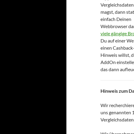
Vergleichsdate
magst, dann sta
einfach Deinen
Webbrowser dam
viele gängige B
Du auf einer Web
einen Cashback-
Hinweis willst, 
AddOn einstellen
das dann aufleu
Hinweis zum D
Wir recherchiere
uns genannten 1
Vergleichsdaten
Wir übernehmen 