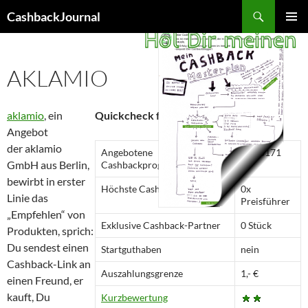
Zum
Suchen
CashbackJournal
Inhalt
PRIMÄR
springen
MENÜ
AKLAMIO
aklamio
, ein
Quickcheck für aklamio
Angebot
der aklamio
Angebotene
1 / 36171
GmbH aus Berlin,
Cashbackprogramme
bewirbt in erster
Höchste Cashback-Rate
0x
Linie das
Preisführer
„Empfehlen“ von
Exklusive Cashback-Partner
0 Stück
Produkten, sprich:
Du sendest einen
Startguthaben
nein
Cashback-Link an
Auszahlungsgrenze
1,- €
einen Freund, er
kauft, Du
Kurzbewertung