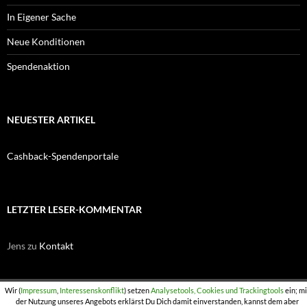
In Eigener Sache
Neue Konditionen
Spendenaktion
NEUESTER ARTIKEL
Cashback-Spendenportale
LETZTER LESER-KOMMENTAR
Jens
zu
Kontakt
Wir (
Impressum
,
Interessenskonflikt
) setzen
Analysetools, Cookies und Trackingtools
ein; mi
der Nutzung unseres Angebots erklärst Du Dich damit einverstanden, kannst dem aber