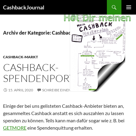
Zum
Suchen
CashbackJournal
Inhalt
PRIMÄR
springen
MENÜ
Archiv der Kategorie: Cashback-Markt
CASHBACK-MARKT
CASHBACK-
SPENDENPORTALE
15. APRIL 2020
SCHREIBE EINEN KOMMENTAR
Einige der bei uns gelisteten Cashback-Anbieter bieten an,
gesammeltes Cashback anstatt es sich auszahlen zu lassen
spenden zu können. Teils kann man dafür sogar wie z. B. bei
GETMORE
eine Spendenquittung erhalten.