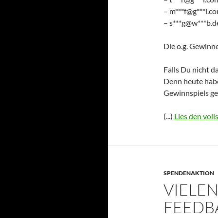
– m***f@g***l.c
– s***g@w***b.d
Die o.g. Gewinne
Falls Du nicht da
Denn heute habe
Gewinnspiels ge
(...)
Lies den voll
SPENDENAKTION
VIELEN
FEEDB