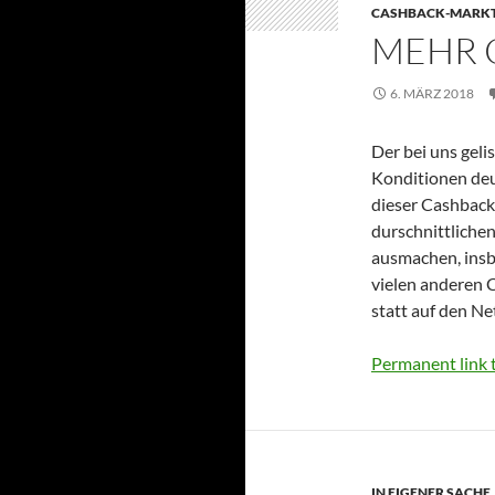
CASHBACK-MARK
MEHR 
6. MÄRZ 2018
Der bei uns geli
Konditionen deu
dieser Cashback
durschnittliche
ausmachen, insb
vielen anderen 
statt auf den Ne
Permanent link t
IN EIGENER SACHE