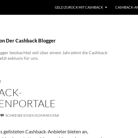
GELD ZURÜCK MIT CASHBACK
CASHBACK-ANB
von Der Cashback Blogger
ger beobachtet seit über einem Jahrzehnt die Cashback-
etzt exklusiv für uns.
T
ACK-
ENPORTALE
SCHREIBE EINEN KOMMENTAR
ns gelisteten Cashback-Anbieter bieten an,