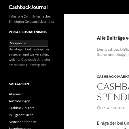
Suchen
CashbackJournal
Zum
Infos, wie Du im Internet bei
Einkäufen Geld zurück erhälst
Inhalt
springen
VERGLEICHSDATENBANK
Alle Beiträge 
Der Cashback-Blog
Beliebigen Onlineshop hier
Szene und bloggt j
eingeben und wir verraten,
welcher Cashback-Anbieter
am meisten rückvergütet
CASHBACK-MARK
CASHB
KATEGORIEN
SPEND
Allgemein
Auszahlungen
Cashback-Markt
15. APRIL 2020
In Eigener Sache
Neue Konditionen
Einige der bei u
Spendenaktion