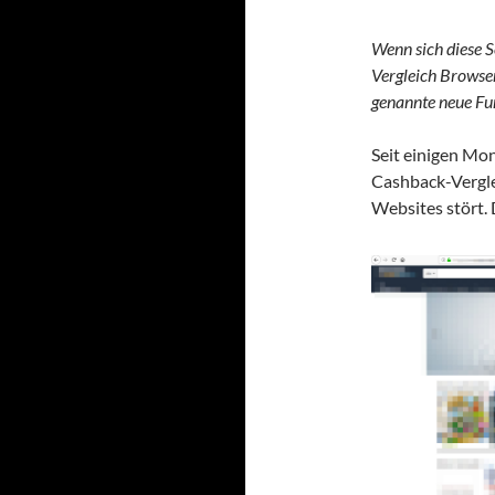
Wenn sich diese S
Vergleich Browser
genannte neue Fu
Seit einigen Mon
Cashback-Vergl
Websites stört. 