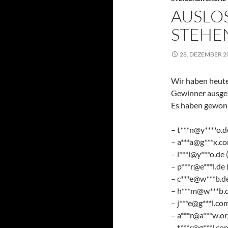
AUSLO
STEHE
28. DEZEMBER 2
Wir haben heute
Gewinner ausge
Es haben gewon
– t***n@y****o.
– a***a@g***x.c
– l***l@y***o.de
– p***r@e***l.de
– c***e@w***b.d
– h***m@w***b.d
– j***e@g***l.co
– a***r@a***w.or
– t***r@g***l.co