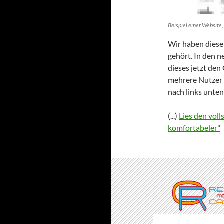
Beispiel einer Website
Wir haben diese
gehört. In den 
dieses jetzt den
mehrere Nutzer 
nach links unten
(...)
Lies den vol
komfortabeler"