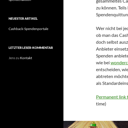
gesammeltes Cas
zu können. Teils
Spendenquittung
NEUESTER ARTIKEL
Wer nicht bei j
Cashback-Spendenportale
ob man das Cash
doch selbst ausz
LETZTER LESER-KOMMENTAR
Anbieter einsetz
Spenden anbiete
Jens
zu
Kontakt
wie bei
wonderc
entscheiden, wie
abtreten möcht
als Standardeins
Permanent link t
time)