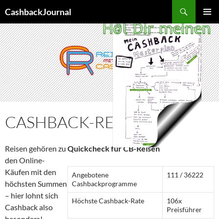
Zum
Suchen
CashbackJournal
Inhalt
PRIMÄR
springen
MENÜ
CASHBACK-REISEN
Reisen gehören zu
Quickcheck für CB-Reisen
den Online-
Käufen mit den
Angebotene
111 / 36222
höchsten Summen
Cashbackprogramme
– hier lohnt sich
Höchste Cashback-Rate
106x
Cashback also
Preisführer
besonders!