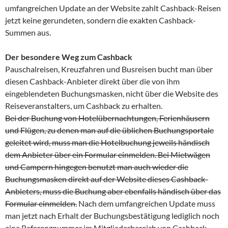
umfangreichen Update an der Website zahlt Cashback-Reisen
jetzt keine gerundeten, sondern die exakten Cashback-
Summen aus.
Der besondere Weg zum Cashback
Pauschalreisen, Kreuzfahren und Busreisen bucht man über
diesen Cashback-Anbieter direkt über die von ihm
eingeblendeten Buchungsmasken, nicht über die Website des
Reiseveranstalters, um Cashback zu erhalten.
Bei der Buchung von Hotelübernachtungen, Ferienhäusern
und Flügen, zu denen man auf die üblichen Buchungsportale
geleitet wird, muss man die Hotelbuchung jeweils händisch
dem Anbieter über ein Formular einmelden. Bei Mietwägen
und Campern hingegen benutzt man auch wieder die
Buchungsmasken direkt auf der Website dieses Cashback-
Anbieters, muss die Buchung aber ebenfalls händisch über das
Formular einmelden.
Nach dem umfangreichen Update muss
man jetzt nach Erhalt der Buchungsbestätigung lediglich noch
eine Referenznummer im Mitgliederbereich von Cashback-