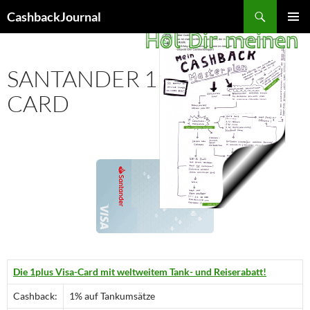
Zum
Suchen
CashbackJournal
Inhalt
PRIMÄR
springen
MENÜ
SANTANDER 1PLUS VISA
CARD
Die 1plus Visa-Card mit weltweitem Tank- und Reiserabatt!
Cashback:
1% auf Tankumsätze