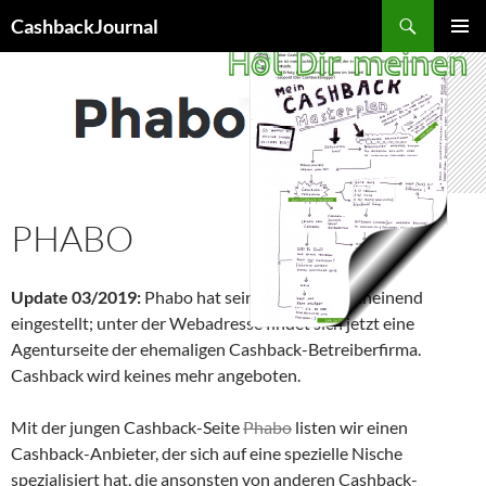
Zum
Suchen
CashbackJournal
Inhalt
PRIMÄR
springen
MENÜ
PHABO
Update 03/2019:
Phabo hat sein Geschäft anscheinend
eingestellt; unter der Webadresse findet sich jetzt eine
Agenturseite der ehemaligen Cashback-Betreiberfirma.
Cashback wird keines mehr angeboten.
Mit der jungen Cashback-Seite
Phabo
listen wir einen
Cashback-Anbieter, der sich auf eine spezielle Nische
spezialisiert hat, die ansonsten von anderen Cashback-