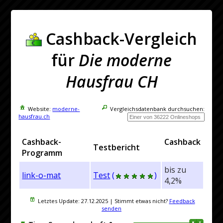
Cashback-Vergleich
für
Die moderne
Hausfrau CH
Website:
moderne-
Vergleichsdatenbank durchsuchen:
hausfrau.ch
Cashback-
Cashback
Testbericht
Programm
bis zu
link-o-mat
Test
(
)
4,2%
Letztes Update:
27.12.2025
| Stimmt etwas nicht?
Feedback
senden