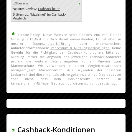
ï¿½ber uns
Neustes Review:
Cashback bei ""
Blättern zu:
"kizzle.net" im Cashback-
Vergleich
Cookie-Policy:
Diese Website setzt Cookies ein; mit Deiner
Nutzung erklï¿½rst Du Dich damit einverstanden, kannst aber in
unserer
Datenschutzerklï¿½rung
dem widersprechen.
Anbieterinformationen:
Impressum & Nutzungsbedingungen
.
Keine
Gewähr
für die Richtigkeit der Cashback-Konditionen; bitte vor
Nutzung immer die Angaben des jeweiligen Cashback-Anbieters
prüfen, die weitere Details angeben können.
Hinweis zum
Markenschutz:
Wir verwenden in dieser Vergleichsdatenbank
naturgemï¿½ï¿½ Markennamen. Aus Grï¿½nden der besseren
Lesbarkeit sind diese nicht als solche gekennzeichnet. Dies bedeutet
aber nicht, dass kein Markenschutz besteht. Ein
kennzeichenmï¿½ï¿½iger Gebrauch durch uns ist nicht beabsichtigt.
Cashback-Konditionen