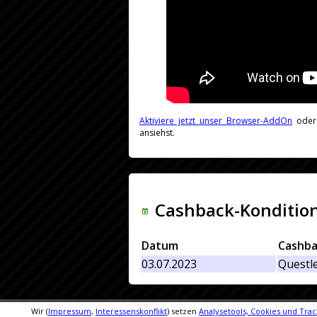
Aktiviere jetzt unser Browser-AddOn
ode
ansiehst.
Cashback-Kondition
Datum
Cashba
03.07.2023
Questl
Wir (
Impressum
,
Interessenskonflikt
) setzen
Analysetools, Cookies und Trac