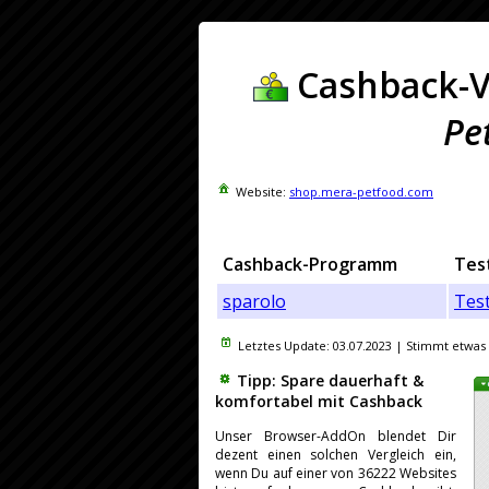
Cashback-V
Pe
Website:
shop.mera-petfood.com
Cashback-Programm
Tes
sparolo
Tes
Letztes Update:
03.07.2023
| Stimmt etwas 
Tipp: Spare dauerhaft &
komfortabel mit Cashback
Unser Browser-AddOn blendet Dir
dezent einen solchen Vergleich ein,
wenn Du auf einer von 36222 Websites