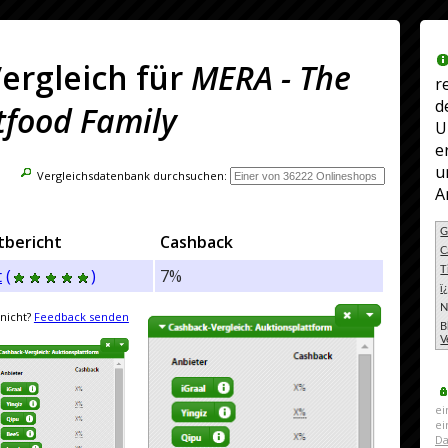
ergleich für
MERA - The
r
d
tfood Family
U
e
u
Vergleichsdatenbank durchsuchen:
A
G
tbericht
Cashback
C
T
t
(
)
7%
ï
N
nicht?
Feedback senden
B
V
ei
e
Da