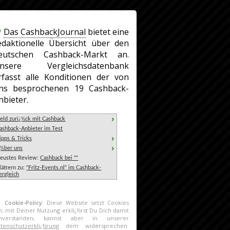
Das CashbackJournal
bietet eine
edaktionelle Übersicht über den
eutschen Cashback-Markt an.
nsere Vergleichsdatenbank
rfasst alle Konditionen der von
ns besprochenen 19 Cashback-
nbieter.
eld zurï¿½ck mit Cashback
ashback-Anbieter im Test
ipps & Tricks
¿½ber uns
eustes Review:
Cashback bei ""
lättern zu:
"Fritz-Events.nl" im Cashback-
ergleich
Cookie-Policy:
Diese Website setzt Cookies
n; mit Deiner Nutzung erklï¿½rst Du Dich damit
inverstanden, kannst aber in unserer
tenschutzerklï¿½rung
dem widersprechen.