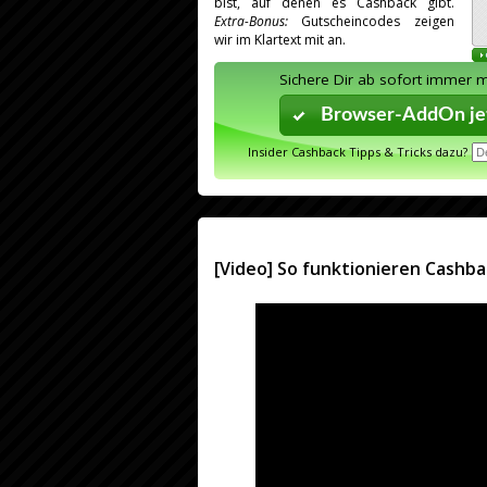
bist, auf denen es Cashback gibt.
Extra-Bonus:
Gutscheincodes zeigen
wir im Klartext mit an.
Sichere Dir ab sofort immer 
Browser-AddOn jet
Insider Cashback Tipps & Tricks dazu?
[Video] So funktionieren Cashba