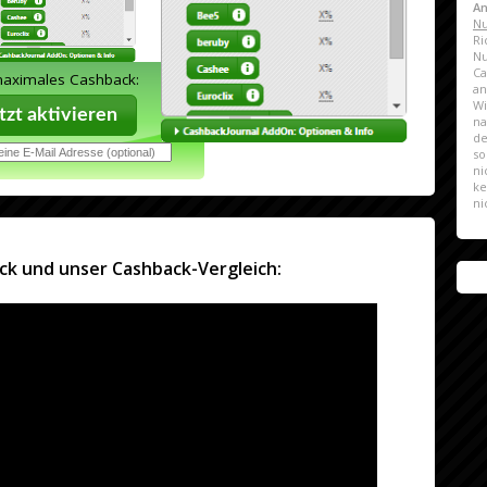
A
Nu
Ri
N
Ca
maximales Cashback:
a
Wi
zt aktivieren
na
de
so
ni
ke
ni
ck und unser Cashback-Vergleich: