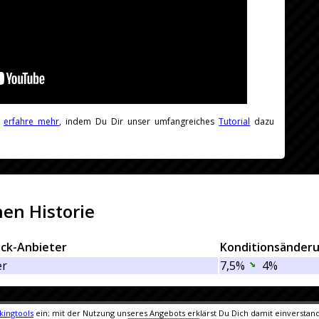
r
erfahre mehr
, indem Du Dir unser umfangreiches
Tutorial
dazu
en Historie
ck-Anbieter
Konditionsänder
er
7,5%
4%
kingtools
ein; mit der Nutzung unseres Angebots erklärst Du Dich damit einverstan