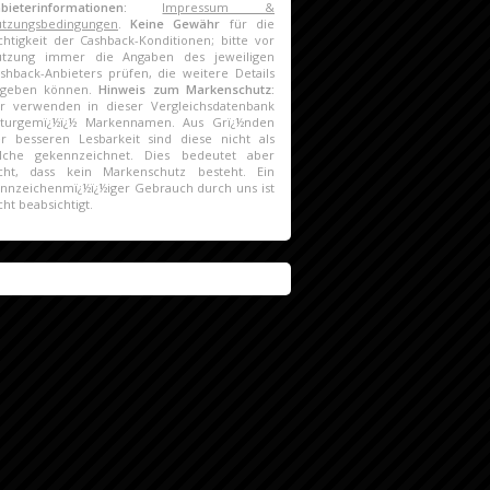
nbieterinformationen:
Impressum &
tzungsbedingungen
.
Keine Gewähr
für die
chtigkeit der Cashback-Konditionen; bitte vor
utzung immer die Angaben des jeweiligen
shback-Anbieters prüfen, die weitere Details
ngeben können.
Hinweis zum Markenschutz:
r verwenden in dieser Vergleichsdatenbank
turgemï¿½ï¿½ Markennamen. Aus Grï¿½nden
r besseren Lesbarkeit sind diese nicht als
lche gekennzeichnet. Dies bedeutet aber
cht, dass kein Markenschutz besteht. Ein
nnzeichenmï¿½ï¿½iger Gebrauch durch uns ist
cht beabsichtigt.