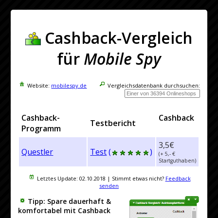
Cashback-Vergleich
für
Mobile Spy
Website:
mobilespy.de
Vergleichsdatenbank durchsuchen:
Cashback-
Cashback
Testbericht
Programm
3,5€
Questler
Test
(
)
(+ 5,- €
Startguthaben)
Letztes Update:
02.10.2018
| Stimmt etwas nicht?
Feedback
senden
Tipp: Spare dauerhaft &
komfortabel mit Cashback