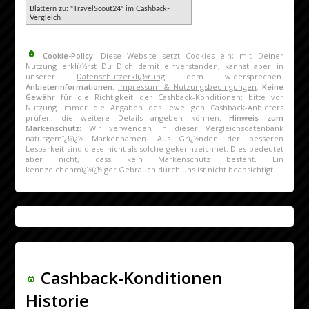
Blättern zu:
"TravelScout24" im Cashback-
Vergleich
Cookie-Policy:
Diese Website setzt Cookies ein; mit Deiner
Nutzung erklï¿½rst Du Dich damit einverstanden, kannst aber in
unserer
Datenschutzerklï¿½rung
dem widersprechen.
Anbieterinformationen:
Impressum & Nutzungsbedingungen
.
Keine
Gewähr
für die Richtigkeit der Cashback-Konditionen; bitte vor
Nutzung immer die Angaben des jeweiligen Cashback-Anbieters
prüfen, die weitere Details angeben können.
Hinweis zum
Markenschutz:
Wir verwenden in dieser Vergleichsdatenbank
naturgemï¿½ï¿½ Markennamen. Aus Grï¿½nden der besseren
Lesbarkeit sind diese nicht als solche gekennzeichnet. Dies bedeutet
aber nicht, dass kein Markenschutz besteht. Ein
kennzeichenmï¿½ï¿½iger Gebrauch durch uns ist nicht beabsichtigt.
Cashback-Konditionen
Historie