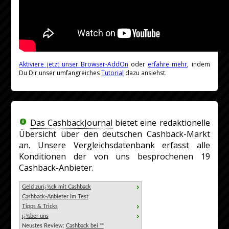
Aktiviere jetzt unser Browser-AddOn
oder
erfahre mehr
, indem
Du Dir unser umfangreiches
Tutorial
dazu ansiehst.
Das CashbackJournal
bietet eine redaktionelle
Übersicht über den deutschen Cashback-Markt
an. Unsere Vergleichsdatenbank erfasst alle
Konditionen der von uns besprochenen 19
Cashback-Anbieter.
Geld zurï¿½ck mit Cashback
Cashback-Anbieter im Test
Tipps & Tricks
ï¿½ber uns
Neustes Review:
Cashback bei ""