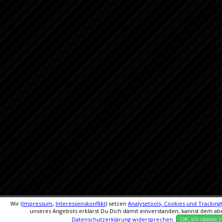
Wir (
Impressum
,
Interessenskonflikt
) setzen
Analysetools, Cookies und Tracking
unseres Angebots erklärst Du Dich damit einverstanden, kannst dem abe
Datenschutzerklärung
widersprechen
.