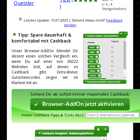
Questler
(+ 5,- €
)
Startguthaben)
Letztes Update:
15.07.2025
| Stimmt etwas nicht?
Feedback
senden
Tipp: Spare dauerhaft &
komfortabel mit Cashback
Unser Browser-AddOn blendet Dir
dezent einen solchen Vergleich ein,
wenn Du auf einer von 36222
Websites bist, auf denen es
Cashback gibt.
Extra-Bonus:
Gutscheincodes zeigen wir im
Klartext mit an.
Sichere Dir ab sofort immer maximales Cashback:
Browser-AddOn jetzt aktivieren
Insider Cashback Tipps & Tricks dazu?