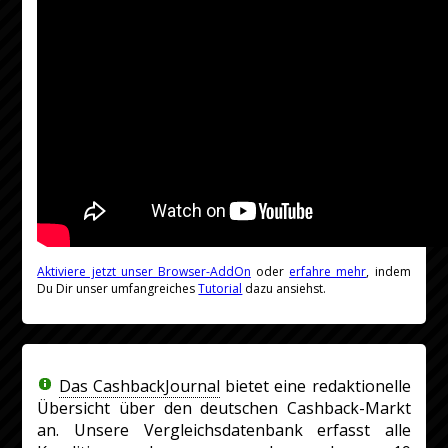
Aktiviere jetzt unser Browser-AddOn
oder
erfahre mehr
, indem
Du Dir unser umfangreiches
Tutorial
dazu ansiehst.
Das CashbackJournal
bietet eine redaktionelle
Übersicht über den deutschen Cashback-Markt
an. Unsere Vergleichsdatenbank erfasst alle