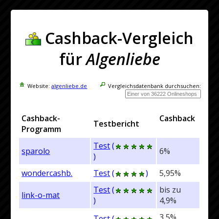
Cashback-Vergleich
für
Algenliebe
Website:
algenliebe.de
Vergleichsdatenbank durchsuchen:
Cashback-
Cashback
Testbericht
Programm
Test
(
sparolo
6%
)
wondercashb.
Test
(
)
5,95%
Test
(
bis zu
link-o-mat
)
4,9%
3,5%
Test
(