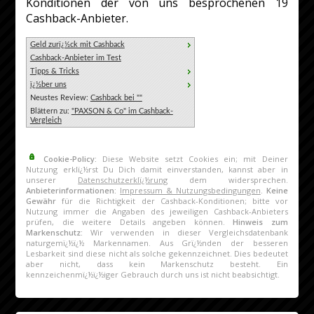
Konditionen der von uns besprochenen 19
Cashback-Anbieter.
Geld zurï¿½ck mit Cashback
Cashback-Anbieter im Test
Tipps & Tricks
ï¿½ber uns
Neustes Review:
Cashback bei ""
Blättern zu:
"PAXSON & Co" im Cashback-
Vergleich
Cookie-Policy:
Diese Website setzt Cookies ein; mit Deiner
Nutzung erklï¿½rst Du Dich damit einverstanden, kannst aber in
unserer
Datenschutzerklï¿½rung
dem widersprechen.
Anbieterinformationen:
Impressum & Nutzungsbedingungen
.
Keine
Gewähr
für die Richtigkeit der Cashback-Konditionen; bitte vor
Nutzung immer die Angaben des jeweiligen Cashback-Anbieters
prüfen, die weitere Details angeben können.
Hinweis zum
Markenschutz:
Wir verwenden in dieser Vergleichsdatenbank
naturgemï¿½ï¿½ Markennamen. Aus Grï¿½nden der besseren
Lesbarkeit sind diese nicht als solche gekennzeichnet. Dies bedeutet
aber nicht, dass kein Markenschutz besteht. Ein
kennzeichenmï¿½ï¿½iger Gebrauch durch uns ist nicht beabsichtigt.