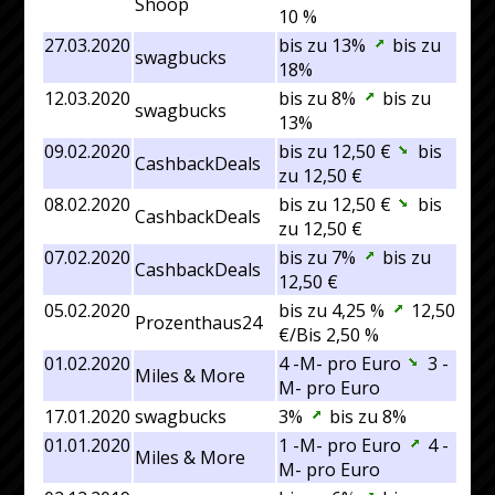
Shoop
10 %
27.03.2020
bis zu 13%
bis zu
swagbucks
18%
12.03.2020
bis zu 8%
bis zu
swagbucks
13%
09.02.2020
bis zu 12,50 €
bis
CashbackDeals
zu 12,50 €
08.02.2020
bis zu 12,50 €
bis
CashbackDeals
zu 12,50 €
07.02.2020
bis zu 7%
bis zu
CashbackDeals
12,50 €
05.02.2020
bis zu 4,25 %
12,50
Prozenthaus24
€/Bis 2,50 %
01.02.2020
4 -M- pro Euro
3 -
Miles & More
M- pro Euro
17.01.2020
swagbucks
3%
bis zu 8%
01.01.2020
1 -M- pro Euro
4 -
Miles & More
M- pro Euro