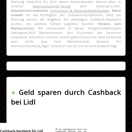
Nutzung erklï¿½rst Du Dich damit einverstanden, kannst aber in
unserer
Datenschutzerklï¿½rung
dem widersprechen.
Anbieterinformationen:
Impressum & Nutzungsbedingungen
.
Keine
Gewähr
für die Richtigkeit der Cashback-Konditionen; bitte vor
Nutzung immer die Angaben des jeweiligen Cashback-Anbieters
prüfen, die weitere Details angeben können.
Hinweis zum
Markenschutz:
Wir verwenden in dieser Vergleichsdatenbank
naturgemï¿½ï¿½ Markennamen. Aus Grï¿½nden der besseren
Lesbarkeit sind diese nicht als solche gekennzeichnet. Dies bedeutet
aber nicht, dass kein Markenschutz besteht. Ein
kennzeichenmï¿½ï¿½iger Gebrauch durch uns ist nicht beabsichtigt.
Geld sparen durch Cashback
bei Lidl