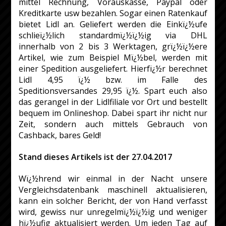
mittel Rechnung, Vorauskasse, Paypal oder
Kreditkarte usw bezahlen. Sogar einen Ratenkauf
bietet Lidl an. Geliefert werden die Einkï¿½ufe
schlieï¿½lich standardmï¿½ï¿½ig via DHL
innerhalb von 2 bis 3 Werktagen, grï¿½ï¿½ere
Artikel, wie zum Beispiel Mï¿½bel, werden mit
einer Spedition ausgeliefert. Hierfï¿½r berechnet
Lidl 4,95 ï¿½ bzw. im Falle des
Speditionsversandes 29,95 ï¿½. Spart euch also
das gerangel in der Lidlfiliale vor Ort und bestellt
bequem im Onlineshop. Dabei spart ihr nicht nur
Zeit, sondern auch mittels Gebrauch von
Cashback, bares Geld!
Stand dieses Artikels ist der 27.04.2017
Wï¿½hrend wir einmal in der Nacht unsere
Vergleichsdatenbank maschinell aktualisieren,
kann ein solcher Bericht, der von Hand verfasst
wird, gewiss nur unregelmï¿½ï¿½ig und weniger
hï¿½ufig aktualisiert werden. Um jeden Tag auf