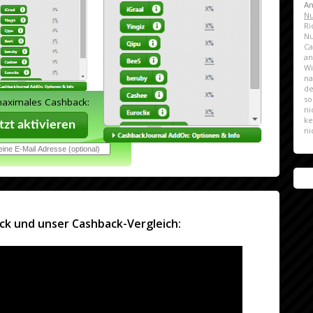
A
Nu
Ri
N
Ca
a
Wi
na
de
so
maximales Cashback:
ni
ke
zt aktivieren
ni
ck und unser Cashback-Vergleich: