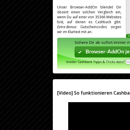
Unser Browser-AddOn blendet Dir
dezent einen solchen Vergleich ein,
wenn Du auf einer von 35366 Websites
bist, auf denen es Cashback gibt.
Extra-Bonus:
Gutscheincodes zeigen
wir im Klartext mit an.
Sichere Dir ab sofort immer 
Browser-AddOn jet
Insider Cashback Tipps & Tricks dazu?
[Video] So funktionieren Cashba