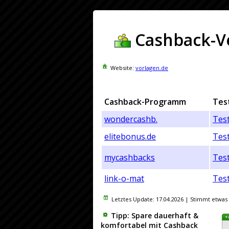
Cashback-Ve
Website:
vorlagen.de
Cashback-Programm
Tes
wondercashb.
Tes
elitebonus.de
Tes
mycashbacks
Tes
link-o-mat
Tes
Letztes Update:
17.04.2026
| Stimmt etwas 
Tipp: Spare dauerhaft &
komfortabel mit Cashback