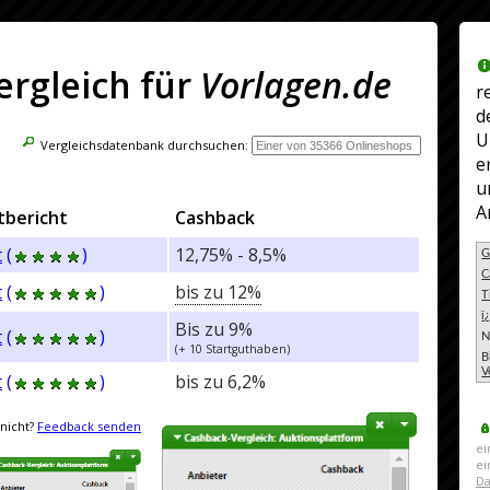
rgleich für
Vorlagen.de
r
d
U
Vergleichsdatenbank durchsuchen:
e
u
A
tbericht
Cashback
t
(
)
12,75% - 8,5%
G
C
t
(
)
bis zu 12%
T
ï
Bis zu 9%
t
(
)
N
(+ 10 Startguthaben)
B
V
t
(
)
bis zu 6,2%
nicht?
Feedback senden
ei
e
Da