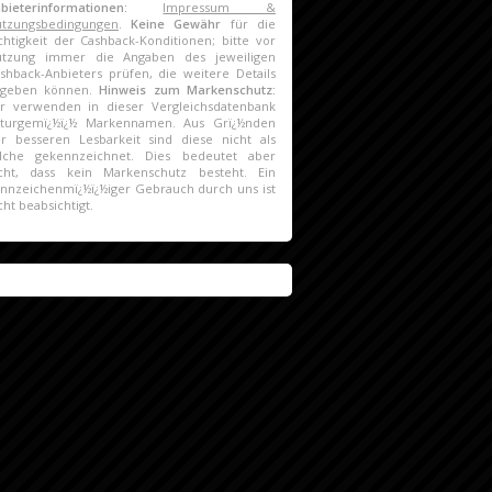
nbieterinformationen:
Impressum &
tzungsbedingungen
.
Keine Gewähr
für die
chtigkeit der Cashback-Konditionen; bitte vor
utzung immer die Angaben des jeweiligen
shback-Anbieters prüfen, die weitere Details
ngeben können.
Hinweis zum Markenschutz:
r verwenden in dieser Vergleichsdatenbank
turgemï¿½ï¿½ Markennamen. Aus Grï¿½nden
r besseren Lesbarkeit sind diese nicht als
lche gekennzeichnet. Dies bedeutet aber
cht, dass kein Markenschutz besteht. Ein
nnzeichenmï¿½ï¿½iger Gebrauch durch uns ist
cht beabsichtigt.