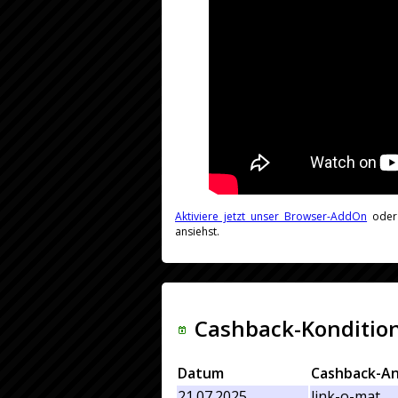
Aktiviere jetzt unser Browser-AddOn
ode
ansiehst.
Cashback-Kondition
Datum
Cashback-An
21.07.2025
link-o-mat