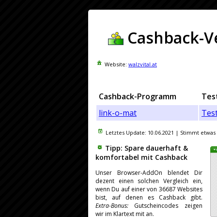
Cashback-Ve
Website:
walzvital.at
Cashback-Programm
Tes
link-o-mat
Tes
Letztes Update:
10.06.2021
| Stimmt etwas 
Tipp: Spare dauerhaft &
komfortabel mit Cashback
Unser Browser-AddOn blendet Dir
dezent einen solchen Vergleich ein,
wenn Du auf einer von 36687 Websites
bist, auf denen es Cashback gibt.
Extra-Bonus:
Gutscheincodes zeigen
wir im Klartext mit an.