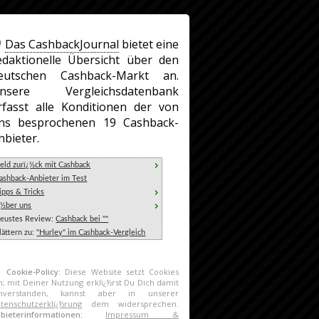
Das CashbackJournal
bietet eine
edaktionelle Übersicht über den
eutschen Cashback-Markt an.
nsere Vergleichsdatenbank
rfasst alle Konditionen der von
ns besprochenen 19 Cashback-
nbieter.
eld zurï¿½ck mit Cashback
ashback-Anbieter im Test
ipps & Tricks
¿½ber uns
eustes Review:
Cashback bei ""
lättern zu:
"Hurley" im Cashback-Vergleich
Cookie-Policy:
Diese Website setzt Cookies
n; mit Deiner Nutzung erklï¿½rst Du Dich damit
inverstanden, kannst aber in unserer
tenschutzerklï¿½rung
dem widersprechen.
nbieterinformationen:
Impressum &