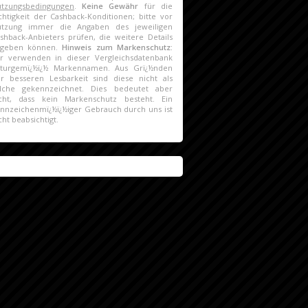
tzungsbedingungen
.
Keine Gewähr
für die
chtigkeit der Cashback-Konditionen; bitte vor
utzung immer die Angaben des jeweiligen
shback-Anbieters prüfen, die weitere Details
ngeben können.
Hinweis zum Markenschutz:
r verwenden in dieser Vergleichsdatenbank
turgemï¿½ï¿½ Markennamen. Aus Grï¿½nden
r besseren Lesbarkeit sind diese nicht als
lche gekennzeichnet. Dies bedeutet aber
cht, dass kein Markenschutz besteht. Ein
nnzeichenmï¿½ï¿½iger Gebrauch durch uns ist
cht beabsichtigt.