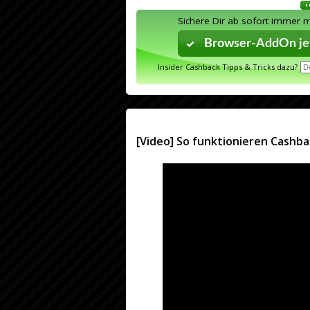
Sichere Dir ab sofort immer 
Browser-AddOn jet
Insider Cashback Tipps & Tricks dazu?
[Video] So funktionieren Cashba