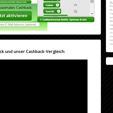
Nu
Ri
maximales Cashback:
N
Ca
zt aktivieren
a
Wi
na
de
so
ni
ke
ni
ck und unser Cashback-Vergleich: