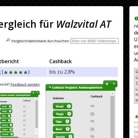
rgleich für
Walzvital AT
r
d
U
Vergleichsdatenbank durchsuchen:
e
u
A
tbericht
Cashback
t
(
)
bis zu 2,8%
G
C
T
nicht?
Feedback senden
ï
N
B
ei
e
Da
A