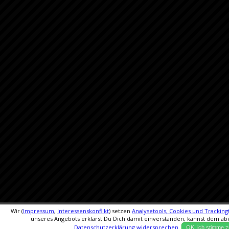
Wir (
Impressum
,
Interessenskonflikt
) setzen
Analysetools, Cookies und Tracking
unseres Angebots erklärst Du Dich damit einverstanden, kannst dem abe
Datenschutzerklärung
widersprechen
.