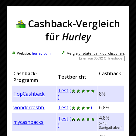
Cashback-Vergleich
für
Hurley
Website:
hurley.com
Vergleichsdatenbank durchsuchen:
Cashback-
Cashback
Testbericht
Programm
Test
(
TopCashback
8%
)
wondercashb.
Test
(
)
6,8%
4,8%
Test
(
mycashbacks
(+ 10
)
Startguthaben)