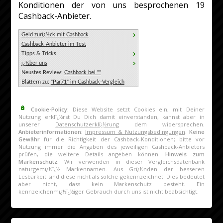
Konditionen der von uns besprochenen 19
Cashback-Anbieter.
Geld zurï¿½ck mit Cashback
Cashback-Anbieter im Test
Tipps & Tricks
ï¿½ber uns
Neustes Review:
Cashback bei ""
Blättern zu:
"Par71" im Cashback-Vergleich
Cookie-Policy:
Diese Website setzt Cookies ein; mit Deiner
Nutzung erklï¿½rst Du Dich damit einverstanden, kannst aber in
unserer
Datenschutzerklï¿½rung
dem widersprechen.
Anbieterinformationen:
Impressum & Nutzungsbedingungen
.
Keine
Gewähr
für die Richtigkeit der Cashback-Konditionen; bitte vor
Nutzung immer die Angaben des jeweiligen Cashback-Anbieters
prüfen, die weitere Details angeben können.
Hinweis zum
Markenschutz:
Wir verwenden in dieser Vergleichsdatenbank
naturgemï¿½ï¿½ Markennamen. Aus Grï¿½nden der besseren
Lesbarkeit sind diese nicht als solche gekennzeichnet. Dies bedeutet
aber nicht, dass kein Markenschutz besteht. Ein
kennzeichenmï¿½ï¿½iger Gebrauch durch uns ist nicht beabsichtigt.