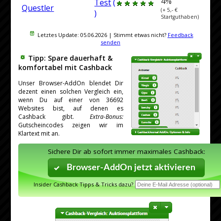
4%
Test
(
Questler
(+ 5,- €
)
Startguthaben)
Letztes Update:
05.06.2026
| Stimmt etwas nicht?
Feedback
senden
Tipp: Spare dauerhaft &
komfortabel mit Cashback
Unser Browser-AddOn blendet Dir
dezent einen solchen Vergleich ein,
wenn Du auf einer von 36692
Websites bist, auf denen es
Cashback gibt.
Extra-Bonus:
Gutscheincodes zeigen wir im
Klartext mit an.
Sichere Dir ab sofort immer maximales Cashback:
Browser-AddOn jetzt aktivieren
Insider Cashback Tipps & Tricks dazu?