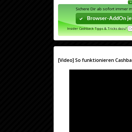
Sichere Dir ab sofort immer 
Browser-AddOn jet
Insider Cashback Tipps & Tricks dazu?
[Video] So funktionieren Cashba