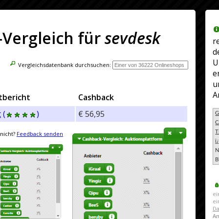
Vergleich für
sevdesk
r
d
U
Vergleichsdatenbank durchsuchen:
e
u
A
tbericht
Cashback
t
(
)
€ 56,95
G
C
T
nicht?
Feedback senden
ï
N
B
ei
e
Da
A