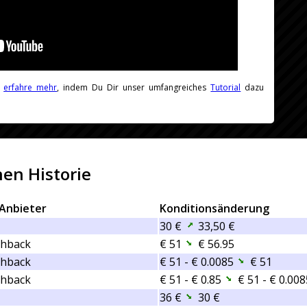
r
erfahre mehr
, indem Du Dir unser umfangreiches
Tutorial
dazu
en Historie
Anbieter
Konditionsänderung
30 €
33,50 €
hback
€ 51
€ 56.95
hback
€ 51 - € 0.0085
€ 51
hback
€ 51 - € 0.85
€ 51 - € 0.008
36 €
30 €