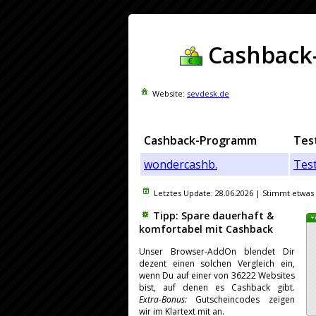
Cashback-
Website:
sevdesk.de
Cashback-Programm
Tes
wondercashb.
Tes
Letztes Update:
28.06.2026
| Stimmt etwas 
Tipp: Spare dauerhaft &
komfortabel mit Cashback
Unser Browser-AddOn blendet Dir
dezent einen solchen Vergleich ein,
wenn Du auf einer von 36222 Websites
bist, auf denen es Cashback gibt.
Extra-Bonus:
Gutscheincodes zeigen
wir im Klartext mit an.