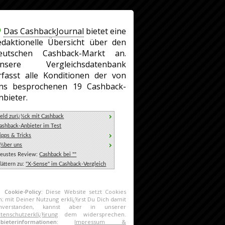
Das CashbackJournal
bietet eine
edaktionelle Übersicht über den
eutschen Cashback-Markt an.
nsere Vergleichsdatenbank
rfasst alle Konditionen der von
ns besprochenen 19 Cashback-
nbieter.
eld zurï¿½ck mit Cashback
ashback-Anbieter im Test
ipps & Tricks
¿½ber uns
eustes Review:
Cashback bei ""
lättern zu:
"X-Sense" im Cashback-Vergleich
Cookie-Policy:
Diese Website setzt Cookies
n; mit Deiner Nutzung erklï¿½rst Du Dich damit
inverstanden, kannst aber in unserer
tenschutzerklï¿½rung
dem widersprechen.
nbieterinformationen:
Impressum &