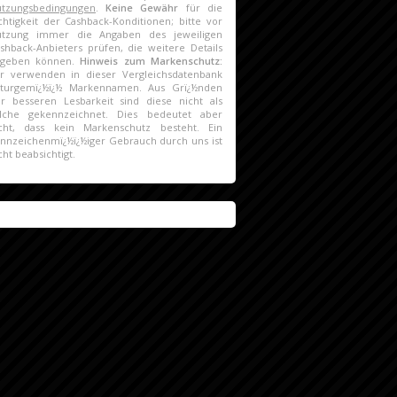
tzungsbedingungen
.
Keine Gewähr
für die
chtigkeit der Cashback-Konditionen; bitte vor
utzung immer die Angaben des jeweiligen
shback-Anbieters prüfen, die weitere Details
ngeben können.
Hinweis zum Markenschutz:
r verwenden in dieser Vergleichsdatenbank
turgemï¿½ï¿½ Markennamen. Aus Grï¿½nden
r besseren Lesbarkeit sind diese nicht als
lche gekennzeichnet. Dies bedeutet aber
cht, dass kein Markenschutz besteht. Ein
nnzeichenmï¿½ï¿½iger Gebrauch durch uns ist
cht beabsichtigt.