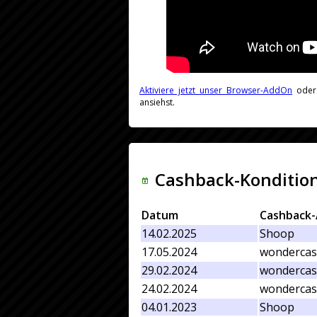
Aktiviere jetzt unser Browser-AddOn
ode
ansiehst.
Cashback-Kondition
Datum
Cashback-
14.02.2025
Shoop
17.05.2024
wondercas
29.02.2024
wondercas
24.02.2024
wondercas
04.01.2023
Shoop