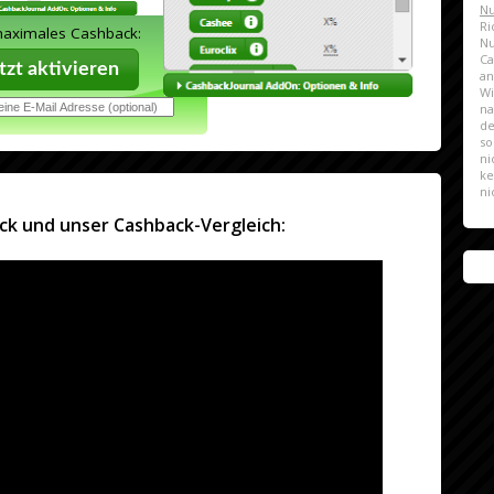
Nu
Ri
maximales Cashback:
N
Ca
zt aktivieren
a
Wi
na
de
so
ni
ke
ni
ck und unser Cashback-Vergleich: